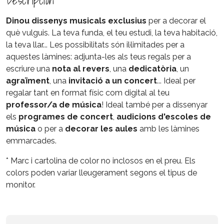
Descripción
Dinou dissenys musicals exclusius
per a decorar el
què vulguis. La teva funda, el teu estudi, la teva habitació,
la teva llar... Les possibilitats són il·limitades per a
aquestes làmines: adjunta-les als teus regals per a
escriure una
nota al revers
, una
dedicatòria
, un
agraïment
, una
invitació a un concert
... Ideal per
regalar tant en format físic com digital al teu
professor/a de música
! Ideal també per a dissenyar
els
programes de concert
,
audicions d'escoles de
música
o per a
decorar les aules
amb les làmines
emmarcades.
* Marc i cartolina de color no inclosos en el preu. Els
colors poden variar lleugerament segons el tipus de
monitor.