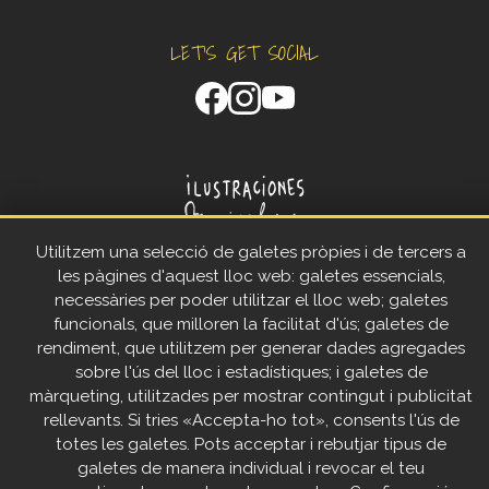
LET'S GET SOCIAL
Facebook
Instagram
YouTube
Utilitzem una selecció de galetes pròpies i de tercers a
info@ilustracionesmusicales.es
les pàgines d'aquest lloc web: galetes essencials,
Escríbenos al
+34 659 34 43 68
necessàries per poder utilitzar el lloc web; galetes
Sabadell (Barcelona)
funcionals, que milloren la facilitat d'ús; galetes de
rendiment, que utilitzem per generar dades agregades
sobre l'ús del lloc i estadístiques; i galetes de
màrqueting, utilitzades per mostrar contingut i publicitat
rellevants. Si tries «Accepta-ho tot», consents l'ús de
totes les galetes. Pots acceptar i rebutjar tipus de
galetes de manera individual i revocar el teu