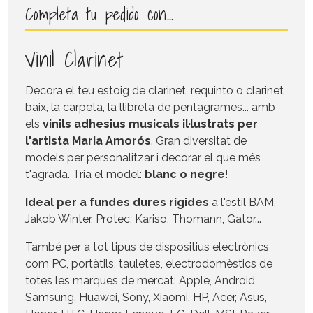
Completa tu pedido con…
Vinil Clarinet
Decora el teu estoig de clarinet, requinto o clarinet
baix, la carpeta, la llibreta de pentagrames... amb
els
vinils adhesius musicals il·lustrats per
l'artista Maria Amorós
. Gran diversitat de
models per personalitzar i decorar el que més
t'agrada. Tria el model:
blanc o negre
!
Ideal per a fundes dures rígides
a l'estil BAM,
Jakob Winter, Protec, Kariso, Thomann, Gator...
També per a tot tipus de dispositius electrònics
com PC, portàtils, tauletes, electrodomèstics de
totes les marques de mercat: Apple, Android,
Samsung, Huawei, Sony, Xiaomi, HP, Acer, Asus,