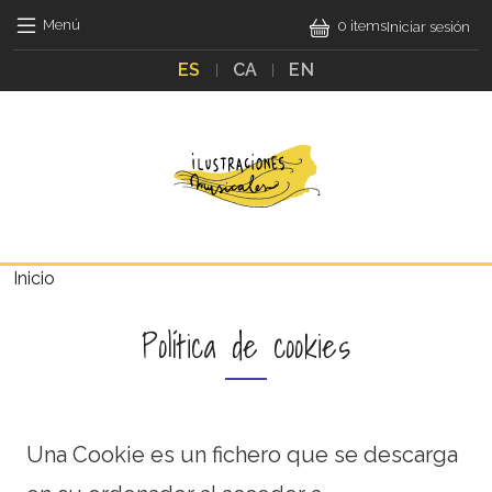
Pasar al contenido principal
Pasar al contenido principal
Menú de c
Menú
0 items
Iniciar sesión
ES
CA
EN
Main navigation
Ruta de navegación
Inicio
Política de cookies
Una Cookie es un fichero que se descarga